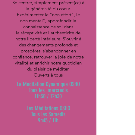
Se centrer, simplement présent(
ce) à
la
générosité du coeur.
Expérimenter le "non effort", le
non mental", approfondir la
connaissance de soi dans
la
réceptivité et l'authenticité de
notre liberté intérieure. S'ouvrir à
des changements profonds et
prospères, s'abandonner en
confiance, retrouver la joie de notre
vitalité et enrichir notre quotidien
du plaisir de méditer.
Ouverts à tous
La Méditation Dynamique OSHO
Tous les mercredis
11h30 / 12h30
Les Méditations OSHO
Tous les Samedis
9h45 / 11h